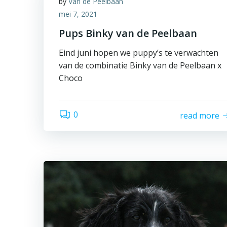
by
Van de Peelbaan
mei 7, 2021
Pups Binky van de Peelbaan
Eind juni hopen we puppy’s te verwachten
van de combinatie Binky van de Peelbaan x
Choco
0
read more