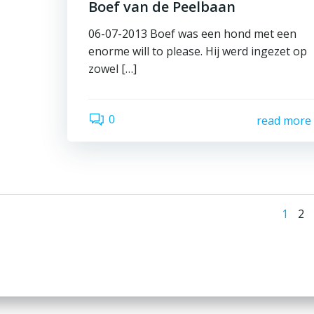
Boef van de Peelbaan
06-07-2013 Boef was een hond met een
enorme will to please. Hij werd ingezet op
zowel […]
0
read more
Be
Pagin
Pa
1
2
na