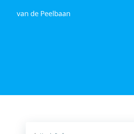
Ga
naar
van de Peelbaan
de
inhoud