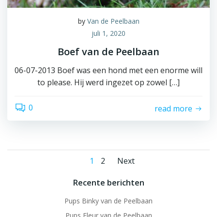
by
Van de Peelbaan
juli 1, 2020
Boef van de Peelbaan
06-07-2013 Boef was een hond met een enorme will
to please. Hij werd ingezet op zowel […]
0
read more
Berichten
Berichten
Pagina
Pagina
1
2
Next
navigatie
navigatie
Recente berichten
Pups Binky van de Peelbaan
Pups Fleur van de Peelbaan