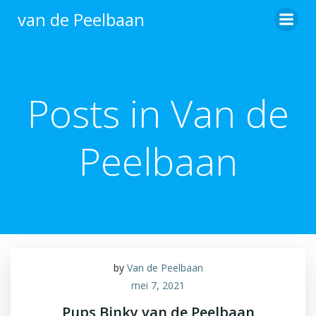
Ga
van de Peelbaan
naar
de
inhoud
Posts in
Van de
Peelbaan
by
Van de Peelbaan
mei 7, 2021
Pups Binky van de Peelbaan